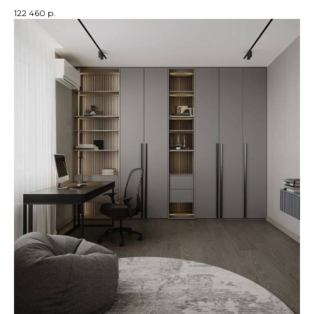
122 460
р.