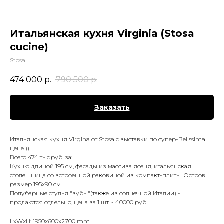
Итальянская кухня Virginia (Stosa
cucine)
Stosa
474 000
р.
790 500
р.
Заказать
Итальянская кухня Virgina от Stosa с выставки по супер-Belissima
цене ))
Всего 474 тыс.руб. за:
Кухню длиной 195 см, фасады из массива ясеня, итальянская
столешница со встроенной раковиной из компакт-плиты. Остров
размер 195х90 см.
Полубарные стулья "зубы"(также из солнечной Италии) -
продаются отдельно, цена за 1 шт. - 40000 руб.
LxWxH: 1950x600x2700 mm