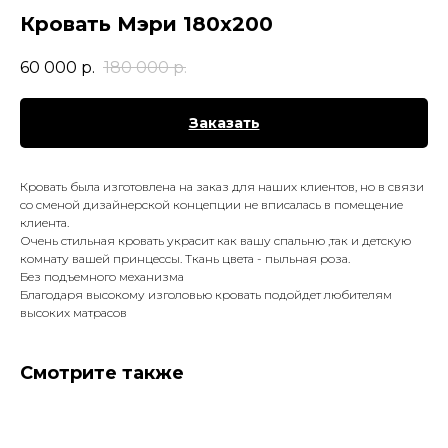
Кровать Мэри 180х200
60 000
р.
180 000
р.
Заказать
Кровать была изготовлена на заказ для наших клиентов, но в связи
со сменой дизайнерской концепции не вписалась в помещение
клиента.
Очень стильная кровать украсит как вашу спальню ,так и детскую
комнату вашей принцессы. Ткань цвета - пыльная роза.
Без подъемного механизма
Благодаря высокому изголовью кровать подойдет любителям
высоких матрасов
Смотрите также