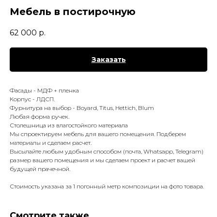
Мебель в постирочную
62 000
р.
Заказать
Фасады - МДФ + пленка
Корпус - ЛДСП.
Фурнитура на выбор - Boyard, Titus, Hettich, Blum
Любая форма ручек.
Столешница из влагостойкого материала
Мы спроектируем мебель для вашего помещения. Подберем
материалы и сделаем расчет.
Высылайте любым удобным способом (почта, Whatsapp, Telegram)
размер вашего помещения и мы сделаем проект и расчет вашей
будущей прачечной.
Стоимость указана за 1 погонный метр композиции на фото товара.
Смотрите также